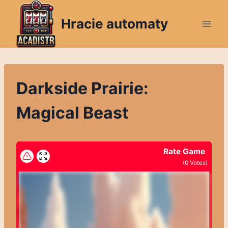
Skip
to
Hracie automaty
content
Darkside Prairie:
Magical Beast
Rate Game
(
0
Votes)