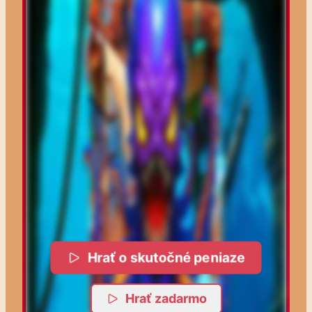
Hrať o skutočné peniaze
Hrať zadarmo