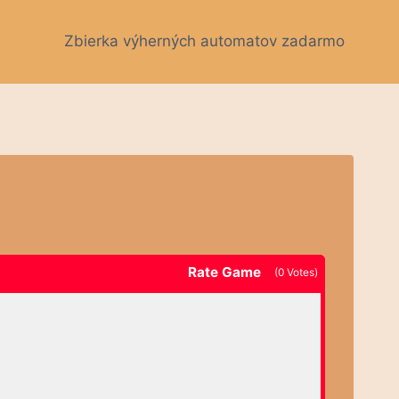
Zbierka výherných automatov zadarmo
Rate Game
(
0
Votes)