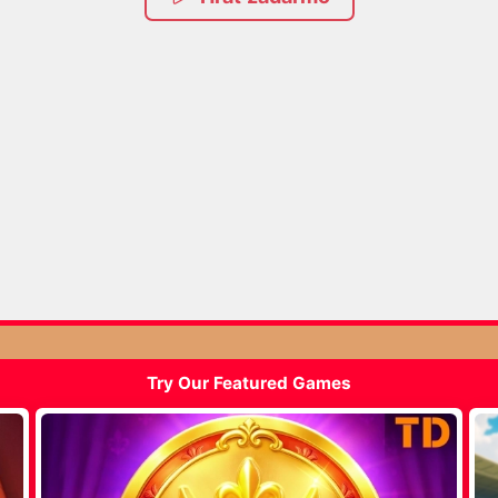
Try Our Featured Games