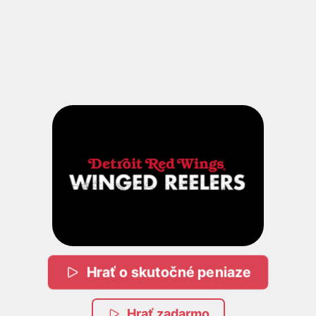
Hrať o skutočné peniaze
Hrať zadarmo