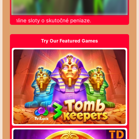
te online sloty o skutočné peniaze.
Try Our Featured Games