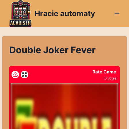
Skip
to
Hracie automaty
content
Double Joker Fever
Rate Game
(
0
Votes)