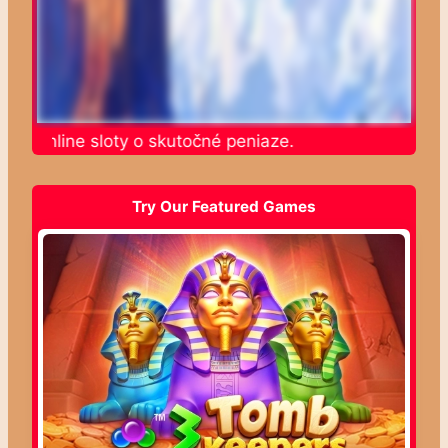
te online sloty o skutočné peniaze.
Try Our Featured Games