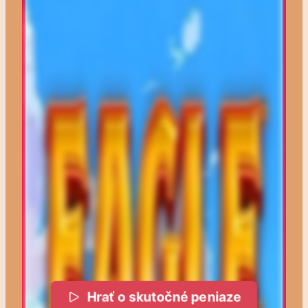
Hrať o skutočné peniaze