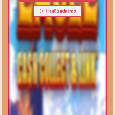
Hrať zadarmo