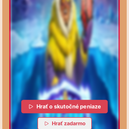
Hrať o skutočné peniaze
Hrať zadarmo