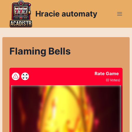
Skip
to
Hracie automaty
content
Flaming Bells
Rate Game
(
0
Votes)