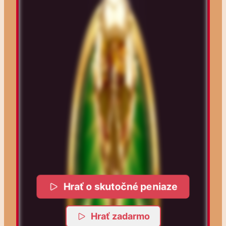
Hrať o skutočné peniaze
Hrať zadarmo