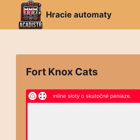
Skip
to
Hracie automaty
content
Fort Knox Cats
iknite sem a hrajte online sloty o skutočné peniaze.