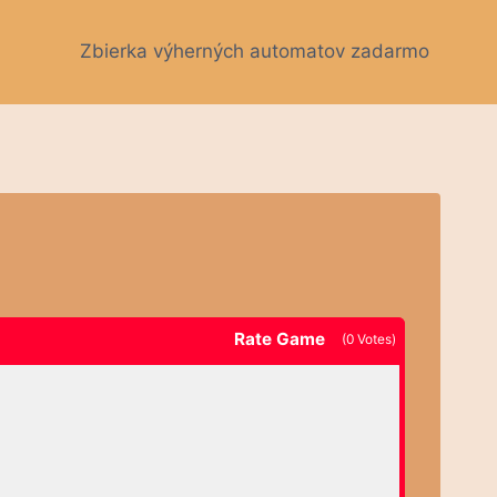
Zbierka výherných automatov zadarmo
Rate Game
(
0
Votes)