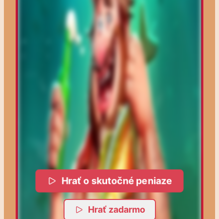
Hrať o skutočné peniaze
Hrať zadarmo