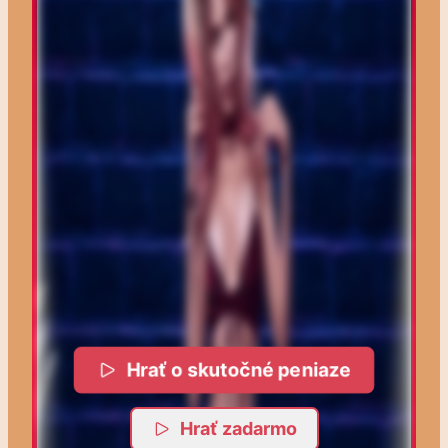
Hrať o skutočné peniaze
Hrať zadarmo