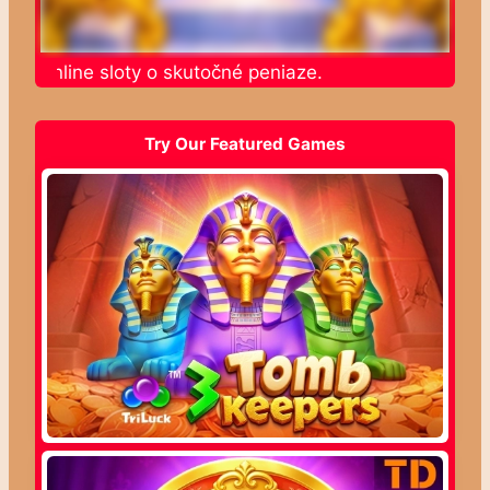
te online sloty o skutočné peniaze.
Try Our Featured Games