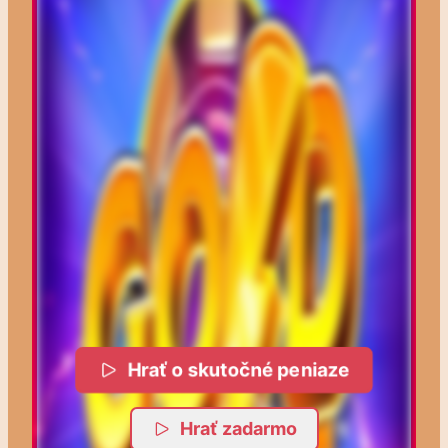
Hrať o skutočné peniaze
Hrať zadarmo