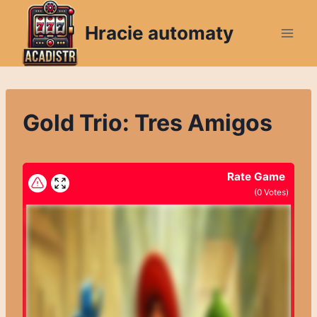
Skip
to
Hracie automaty
content
Gold Trio: Tres Amigos
Rate Game
(
0
Votes)