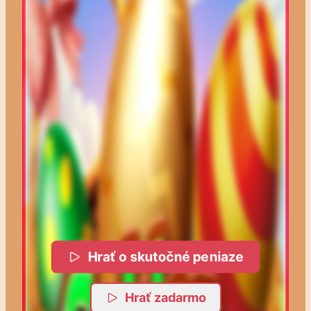
Hrať o skutočné peniaze
Hrať zadarmo