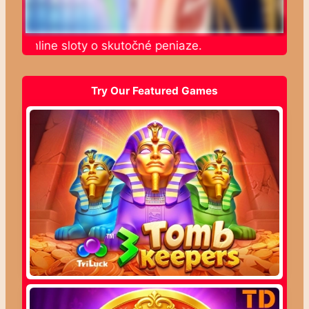
te online sloty o skutočné peniaze.
Try Our Featured Games