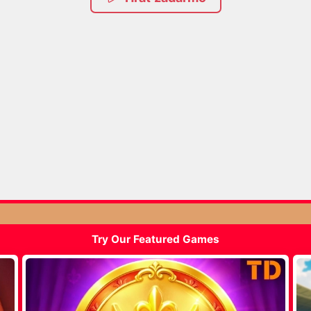
Try Our Featured Games