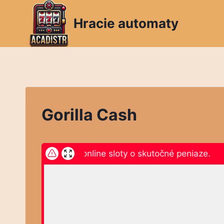
Skip
to
Hracie automaty
content
Gorilla Cash
iknite sem a hrajte online sloty o skutočné peniaze.