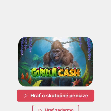
Hrať o skutočné peniaze
Hrať zadarmo