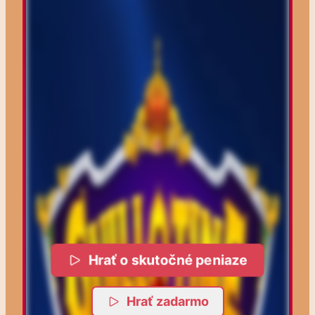
Hrať o skutočné peniaze
Hrať zadarmo