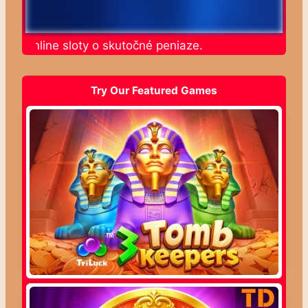
jte online sloty o skutočné peniaze.
Try Our Featured Games