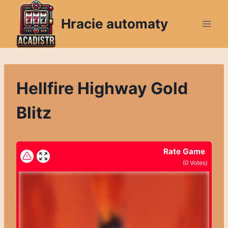
Skip
to
Hracie automaty
content
Hellfire Highway Gold
Blitz
Rate Game
(
0
Votes)