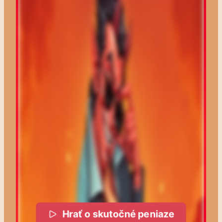
Hrať o skutočné peniaze