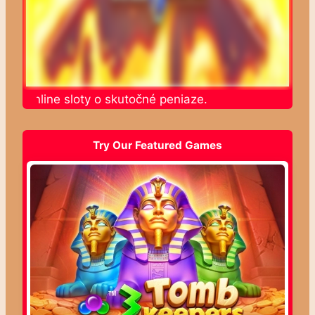
jte online sloty o skutočné peniaze.
Try Our Featured Games