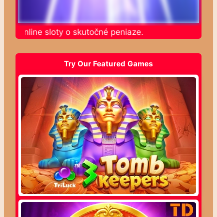
jte online sloty o skutočné peniaze.
Try Our Featured Games