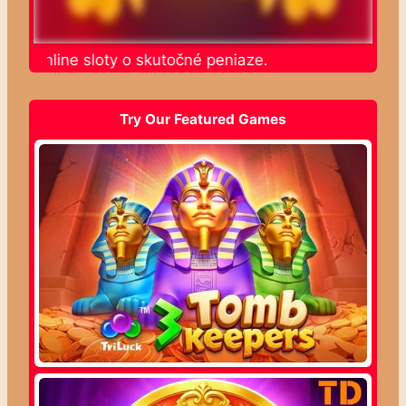
jte online sloty o skutočné peniaze.
Try Our Featured Games