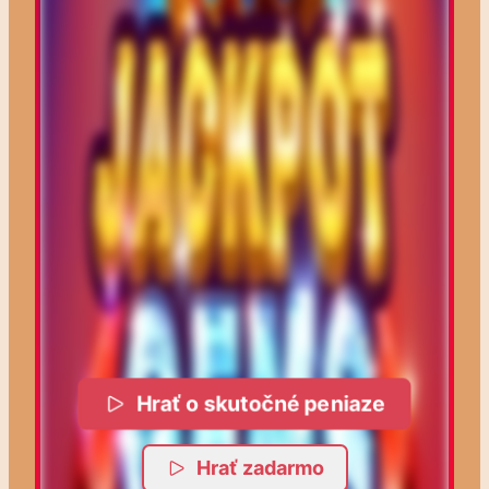
Hrať o skutočné peniaze
Hrať zadarmo