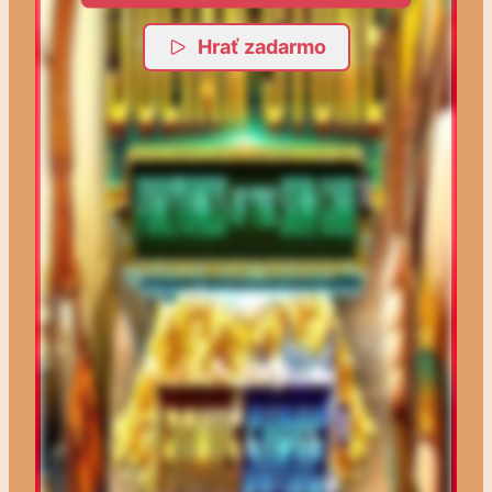
Hrať zadarmo