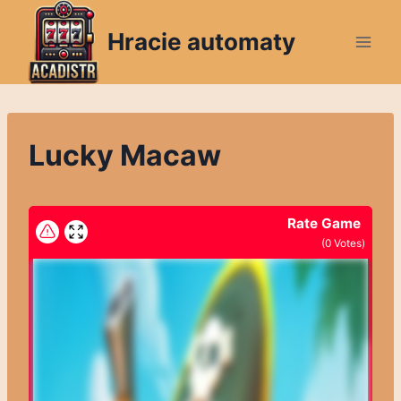
Skip
to
Hracie automaty
content
Lucky Macaw
Rate Game
(
0
Votes)