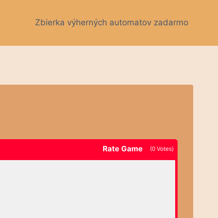
Zbierka výherných automatov zadarmo
Rate Game
(
0
Votes)