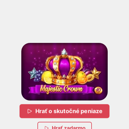
Hrať o skutočné peniaze
Hrať zadarmo