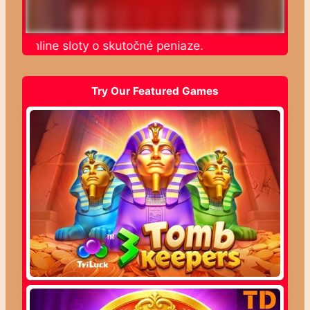
te online sloty o skutočné peniaze.
Try Our Featured Games