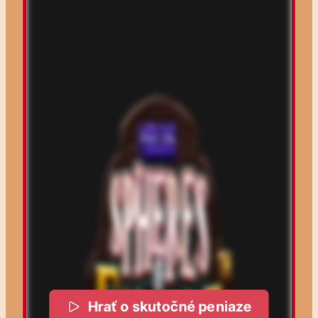
Hrať o skutočné peniaze