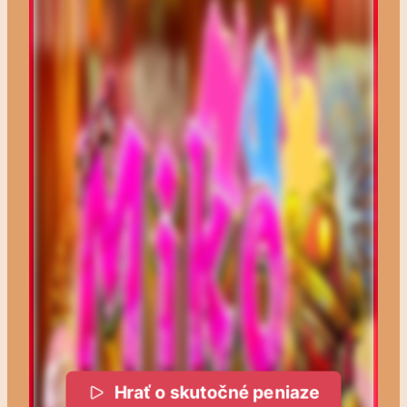
Hrať o skutočné peniaze