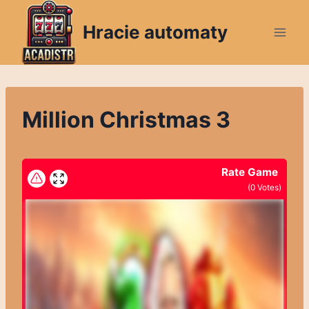
Skip
to
Hracie automaty
content
Million Christmas 3
Rate Game
(
0
Votes)