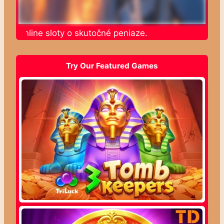
te online sloty o skutočné peniaze.
Try Our Featured Games