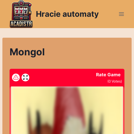
Skip
to
Hracie automaty
content
Mongol
Rate Game
(
0
Votes)