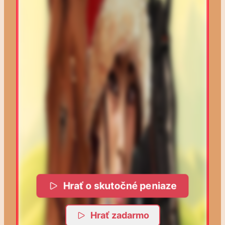
Hrať o skutočné peniaze
Hrať zadarmo