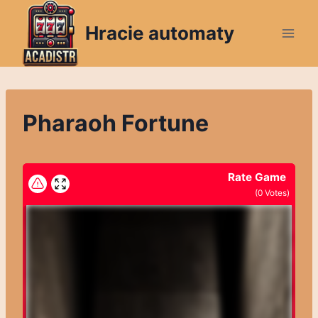
Skip
to
Hracie automaty
content
Pharaoh Fortune
Rate Game
(
0
Votes)