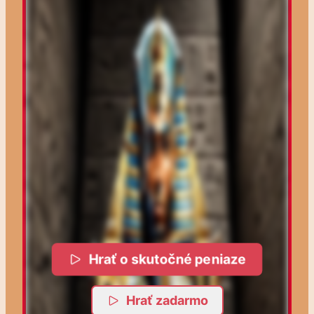
Hrať o skutočné peniaze
Hrať zadarmo