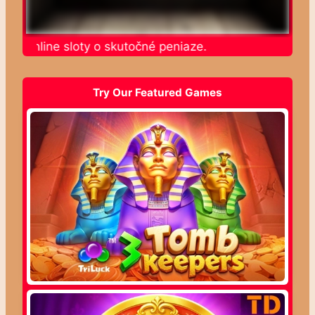
jte online sloty o skutočné peniaze.
Try Our Featured Games