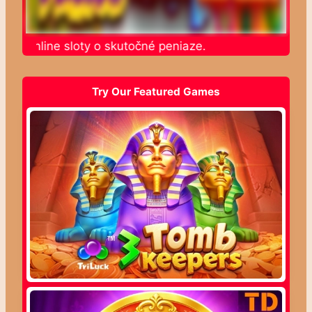
te online sloty o skutočné peniaze.
Try Our Featured Games