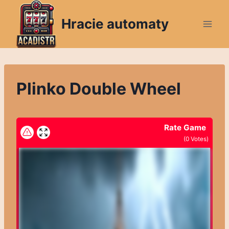
Skip
to
Hracie automaty
content
Plinko Double Wheel
Rate Game
(
0
Votes)