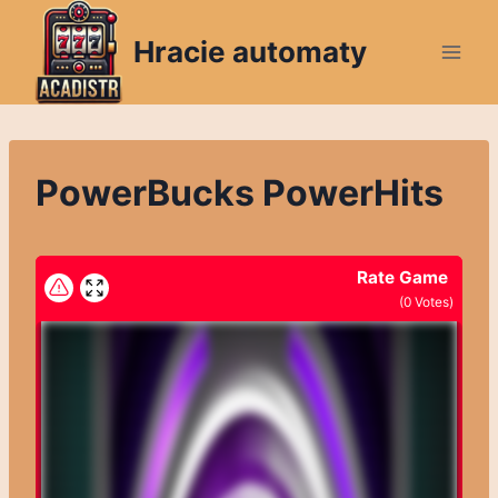
Skip
to
Hracie automaty
content
PowerBucks PowerHits
Rate Game
(
0
Votes)