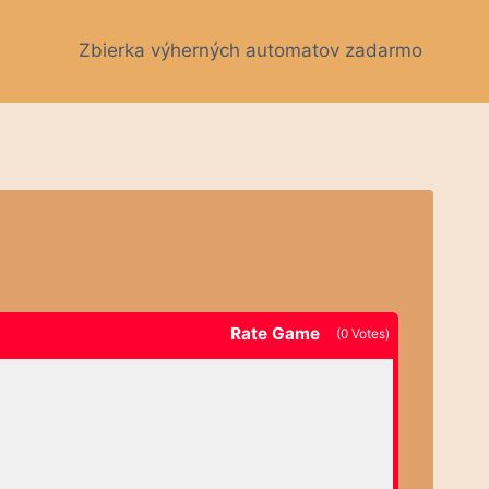
Zbierka výherných automatov zadarmo
Rate Game
(
0
Votes)