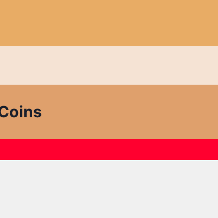
 Coins