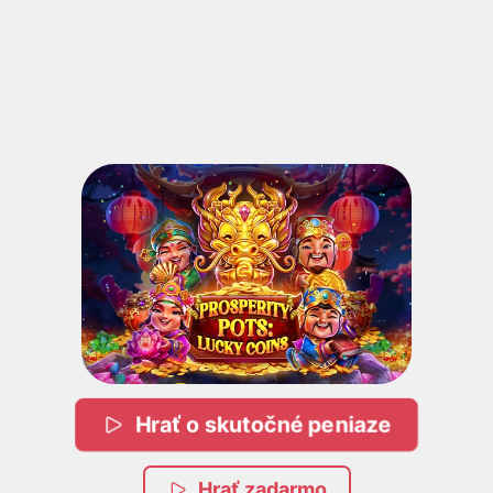
Hrať o skutočné peniaze
Hrať zadarmo