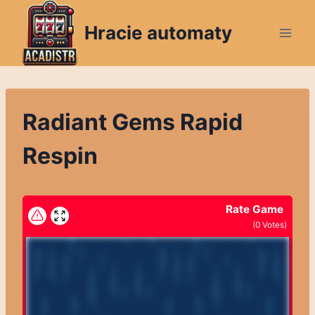
Skip
to
Hracie automaty
content
Radiant Gems Rapid
Respin
Rate Game
(
0
Votes)