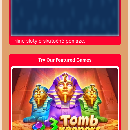
te online sloty o skutočné peniaze.
Try Our Featured Games