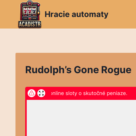
Skip
to
Hracie automaty
content
Rudolph’s Gone Rogue
knite sem a hrajte online sloty o skutočné peniaze.