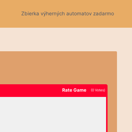
Zbierka výherných automatov zadarmo
Rate Game
(
0
Votes)