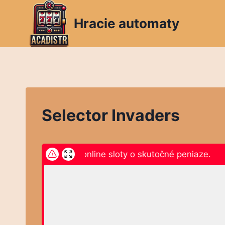
Skip
to
Hracie automaty
content
Selector Invaders
knite sem a hrajte online sloty o skutočné peniaze.