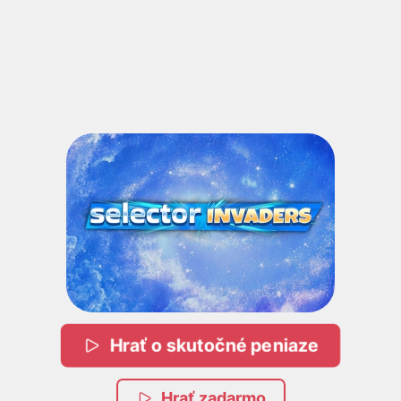
Hrať o skutočné peniaze
Hrať zadarmo