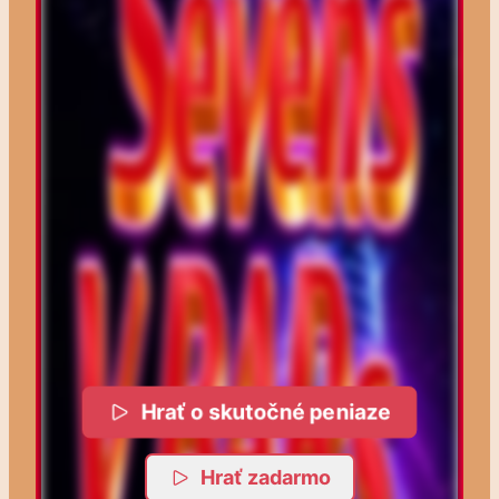
Hrať o skutočné peniaze
Hrať zadarmo