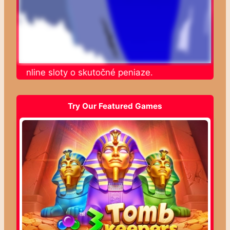
ajte online sloty o skutočné peniaze.
Try Our Featured Games