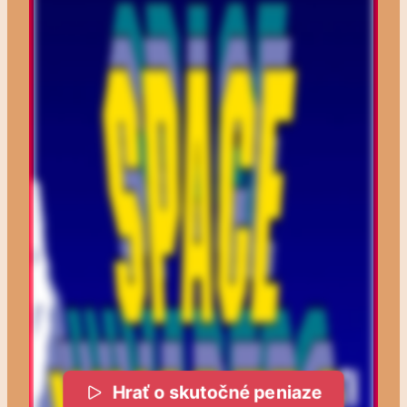
Hrať o skutočné peniaze