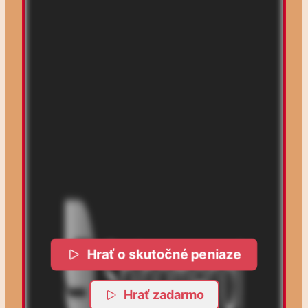
Hrať o skutočné peniaze
Hrať zadarmo