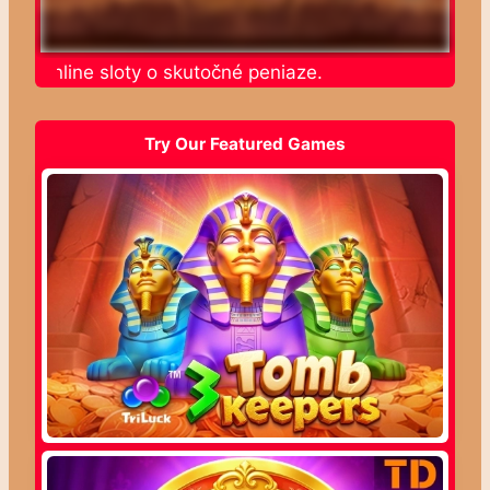
jte online sloty o skutočné peniaze.
Try Our Featured Games