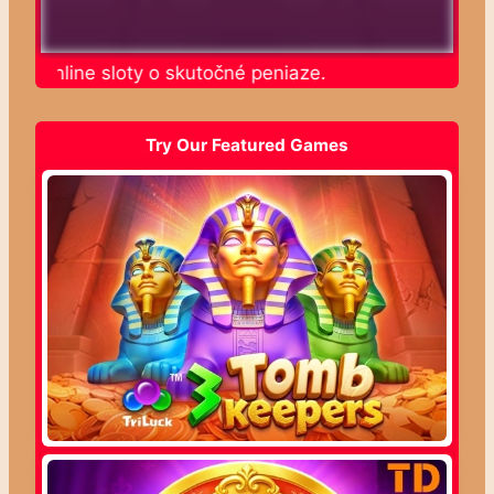
jte online sloty o skutočné peniaze.
Try Our Featured Games