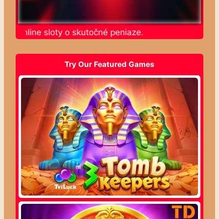
te online sloty o skutočné peniaze.
Try Our Featured Games