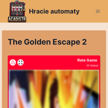
Skip
to
Hracie automaty
content
The Golden Escape 2
Rate Game
(
0
Votes)