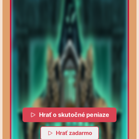
Hrať o skutočné peniaze
Hrať zadarmo