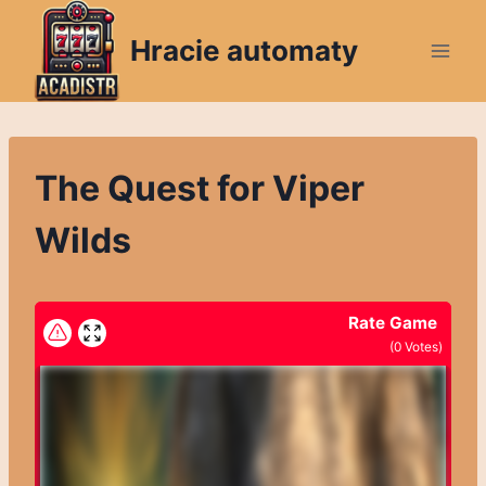
Skip
to
Hracie automaty
content
The Quest for Viper
Wilds
Rate Game
(
0
Votes)