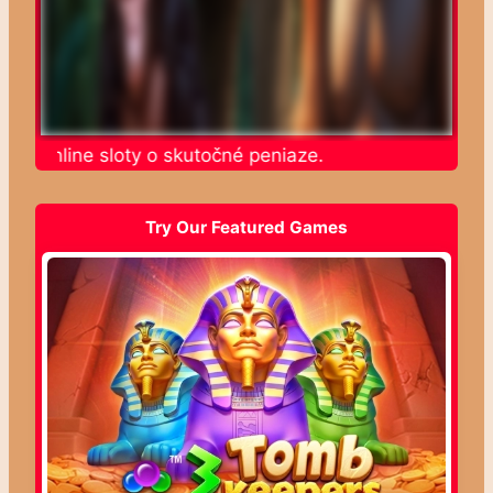
te online sloty o skutočné peniaze.
Try Our Featured Games