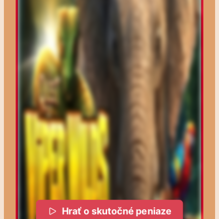
Hrať o skutočné peniaze