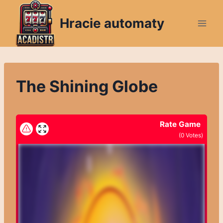
Skip
to
Hracie automaty
content
The Shining Globe
Rate Game
(
0
Votes)