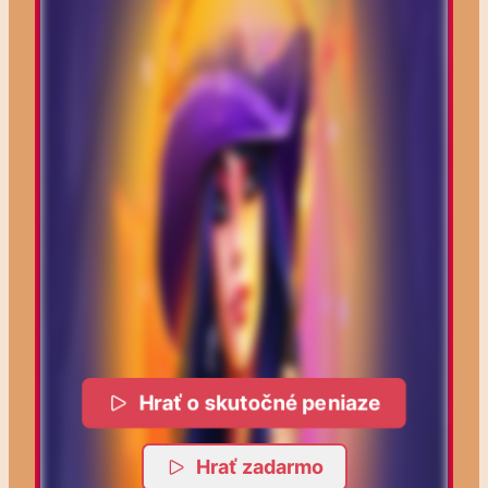
Hrať o skutočné peniaze
Hrať zadarmo