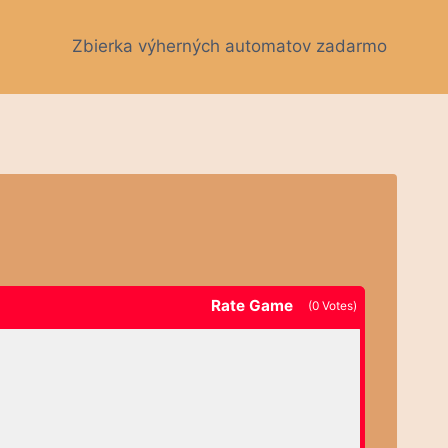
Zbierka výherných automatov zadarmo
Rate Game
(
0
Votes)